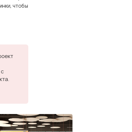
инки, чтобы
оект 
с 
кта.