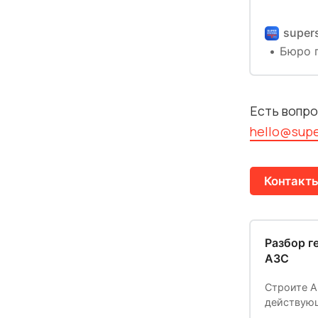
проектиро
на продаж
supers
Архитекту
Бюро п
оборудова
Есть вопро
2. План
hello@supe
Контакт
Разбор г
АЗС
Строите А
действующ
планировку