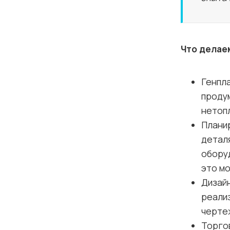
Что делае
Генпла
проду
нетоп
Планир
деталя
оборуд
это м
Дизай
реализ
черте
Торго