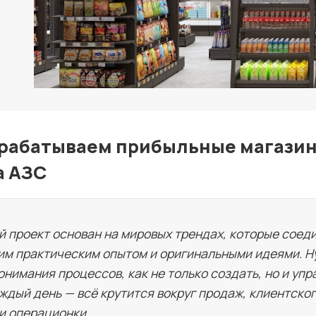
Лучшие АЗС мира
Мнения
Видео
Подписка
рабатываем прибыльные магазин
Условия использования материалов
а АЗС
Политика конфиденциальности и cookie
 проект основан на мировых трендах, которые соед
им практическим опытом и оригинальными идеями. Ну
онимания процессов, как не только создать, но и упр
ждый день — всё крутится вокруг продаж, клиентско
и операционки.