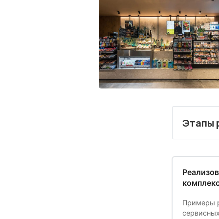
Этапы 
1. Анали
Реализов
комплек
Примеры р
сервисных