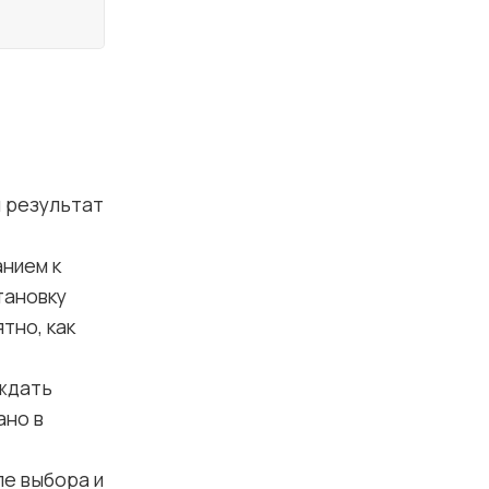
 результат
анием к
тановку
тно, как
ождать
ано в
е выбора и