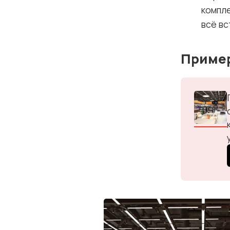
компле
всё вс
Пример