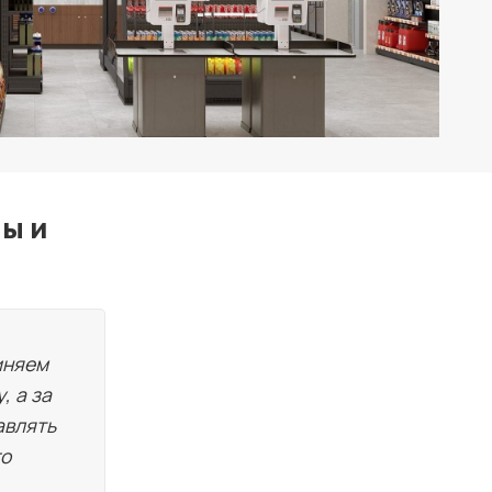
ы и
иняем
, а за
авлять
го