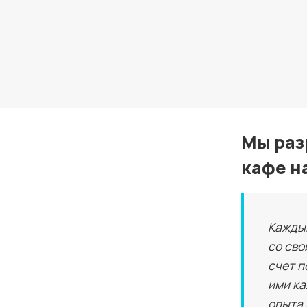
Мы раз
кафе н
Каждый
со сво
счет п
ими ка
опыта 