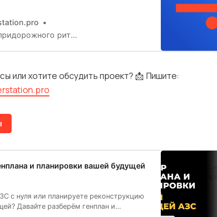
вание придорожного ритейла с фокусом
и, клиентский опыт и эффективность.
tation.pro
рные решения, планировка, оснащение и
ридорожного ритейла
ние.
сы или хотите обсудить проект? 📩 Пишите:
ировочное решение
rstation.pro
ы
енплана и планировки вашей будущей
ЗС с нуля или планируете реконструкцию
ей? Давайте разберём генплан и
 здания на этапе «до»... Когда еще есть