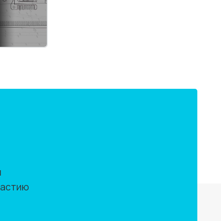
м
частию