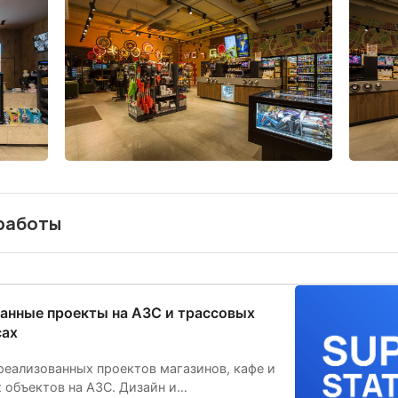
работы
з и консультации
анные проекты на АЗС и трассовых
сах
еализованных проектов магазинов, кафе и
 объектов на АЗС. Дизайн и