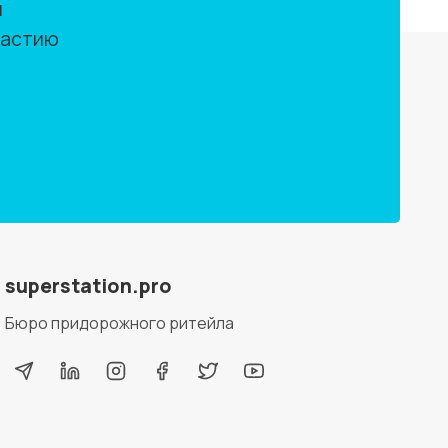
м
частию
superstation.pro
Бюро придорожного ритейла