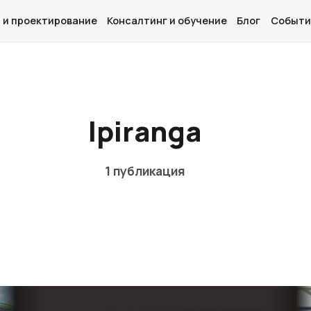
 и проектирование
Консалтинг и обучение
Блог
Событи
Главная
Ipiranga
О нас
Дизайн и проектирование
1 публикация
Консалтинг и обучение
Блог
События
Контакты
Лучшие АЗС мира