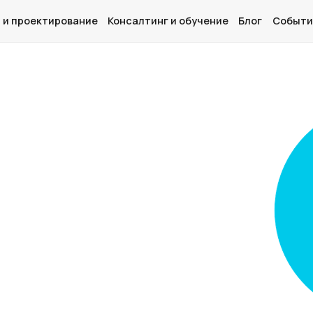
 и проектирование
Консалтинг и обучение
Блог
Событи
Главная
О нас
Дизайн и проектирование
Консалтинг и обучение
Блог
События
Контакты