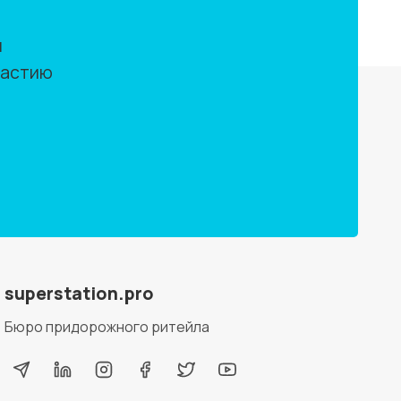
м
частию
superstation.pro
Бюро придорожного ритейла