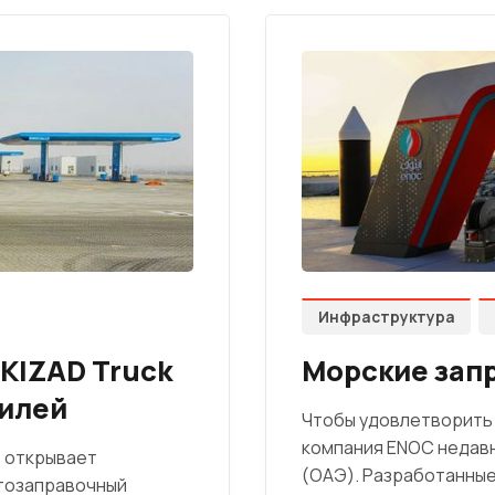
Инфраструктура
KIZAD Truck
Морские зап
билей
Чтобы удовлетворить 
компания ENOC недавн
) открывает
(ОАЭ). Разработанные
втозаправочный