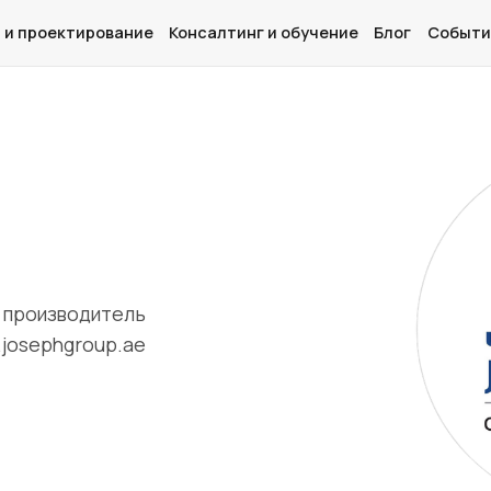
 и проектирование
Консалтинг и обучение
Блог
Событи
Главная
О нас
Дизайн и проектирование
Консалтинг и обучение
й производитель
josephgroup.ae
Блог
События
Контакты