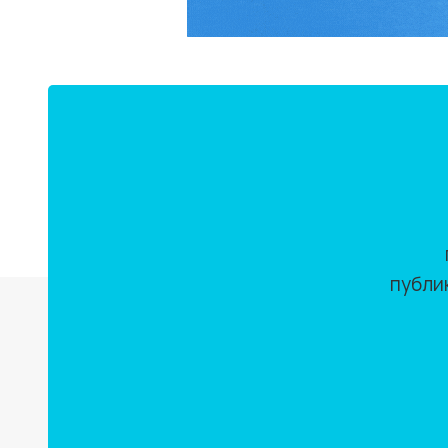
публи