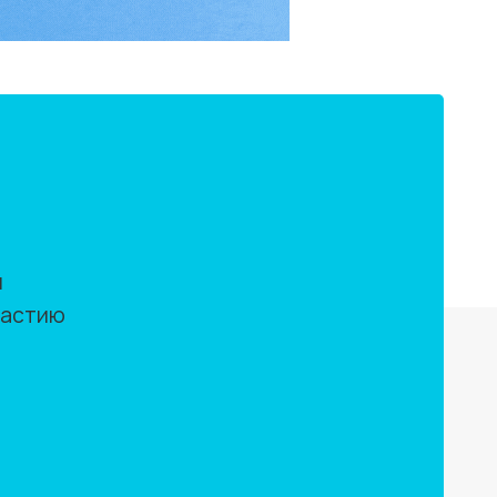
м
частию