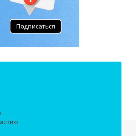
м
частию