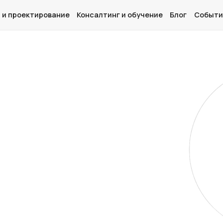
 и проектирование
Консалтинг и обучение
Блог
Событи
Главная
О нас
Дизайн и проектирование
Консалтинг и обучение
Блог
События
Контакты