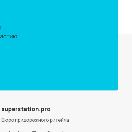
м
частию
superstation.pro
Бюро придорожного ритейла