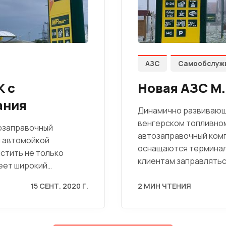
АЗС
Самообслуж
К с
Новая АЗС M.
ания
Динамично развивающа
венгерском топливном
тозаправочный
автозаправочный комп
й автомойкой
оснащаются терминал
стить не только
клиентам заправлять
меет широкий…
15 СЕНТ. 2020 Г.
2 МИН ЧТЕНИЯ