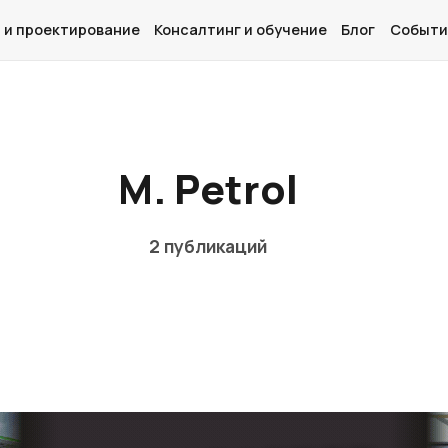
 и проектирование
Консалтинг и обучение
Блог
Событи
Главная
M. Petrol
О нас
Дизайн и проектирование
2 публикаций
Консалтинг и обучение
Блог
События
Контакты
Лучшие АЗС мира