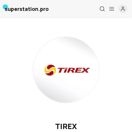
superstation.pro
Главная
О нас
Дизайн и проектирование
Консалтинг и обучение
Блог
События
Контакты
TIREX