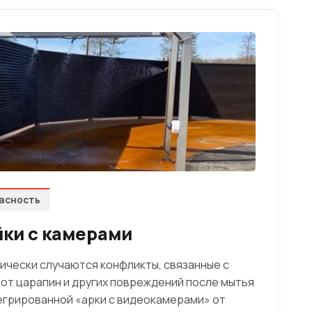
асность
йки с камерами
ически случаются конфликты, связанные с
т царапин и других повреждений после мытья
егрированной «арки с видеокамерами» от