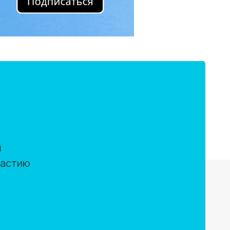
м
частию