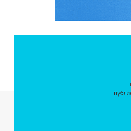
публи