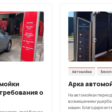
Автомойка
Безоп
омойки
Арка автомо
требования о
На автомойках период
возмещением ущерба о
машин. Благодаря инт
расширять свой бизнес