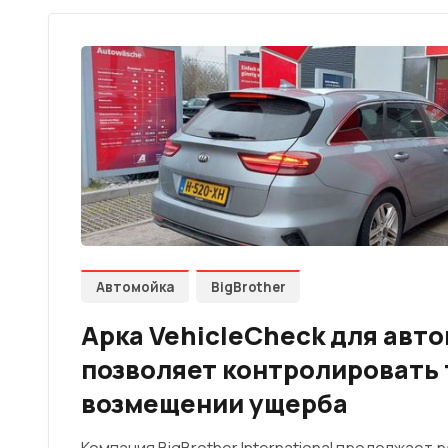
Автомойка
BigBrother
Арка VehicleCheck для авт
позволяет контролировать 
возмещении ущерба
Компания BigBrother International продолжает 