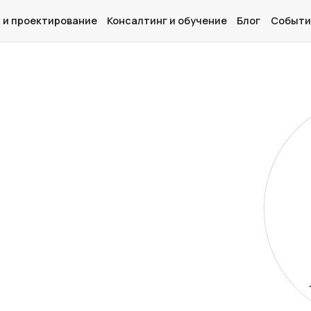
 и проектирование
Консалтинг и обучение
Блог
Событи
Главная
О нас
Дизайн и проектирование
Консалтинг и обучение
Блог
События
Контакты