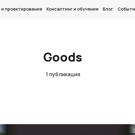
 и проектирование
Консалтинг и обучение
Блог
Событи
Главная
Goods
О нас
Дизайн и проектирование
1 публикация
Консалтинг и обучение
Блог
События
Контакты
Лучшие АЗС мира