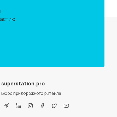
м
частию
superstation.pro
Бюро придорожного ритейла