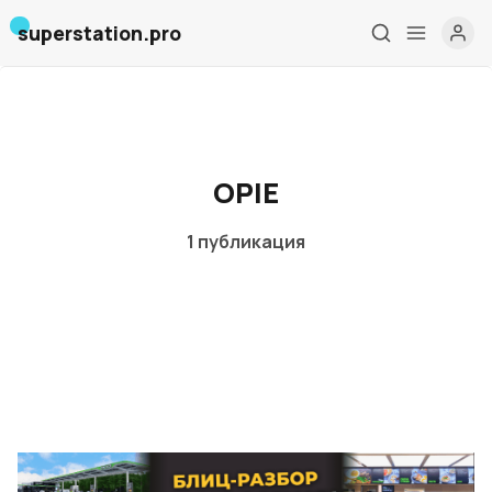
superstation.pro
Главная
OPIE
О нас
1 публикация
Дизайн и проектирование
Консалтинг и обучение
Блог
События
Контакты