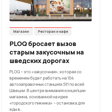
Магазин
Ресторан и кафе
PLOQ бросает вызов
старым закусочным на
шведских дорогах
PLOQ – это «закусочная», которая со
временем будет работать на 104
автозаправочных станциях St1 по всей
Швеции. В центре внимания концепции
магазина, основанной на идее
«городского пикника» – остановка для
еды в…