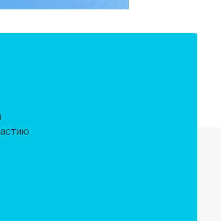
м
частию