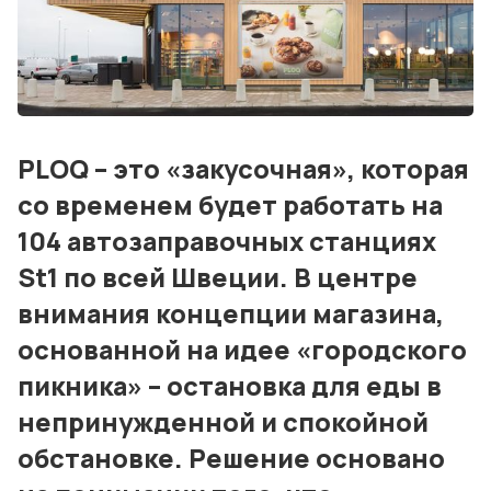
О нас
Дизайн и проектирование
Консалтинг и обучение
PLOQ – это «закусочная», которая
Блог
со временем будет работать на
104 автозаправочных станциях
События
St1 по всей Швеции. В центре
Контакты
внимания концепции магазина,
Лучшие АЗС мира
основанной на идее «городского
Мнения
пикника» – остановка для еды в
непринужденной и спокойной
Видео
обстановке. Решение основано
Подписка