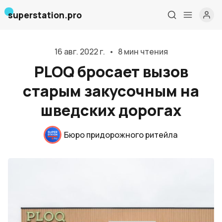
superstation.pro
16 авг. 2022 г.
•
8 мин чтения
PLOQ бросает вызов
старым закусочным на
шведских дорогах
Бюро придорожного ритейла
Главная