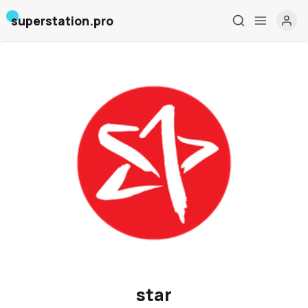
superstation.pro
Главная
О нас
Дизайн и проектирование
Консалтинг и обучение
Блог
События
star
Контакты