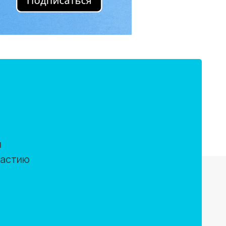
м
частию