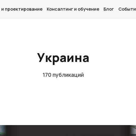
 и проектирование
Консалтинг и обучение
Блог
Событи
Главная
Украина
О нас
Дизайн и проектирование
170 публикаций
Консалтинг и обучение
Блог
События
Контакты