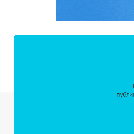
публи