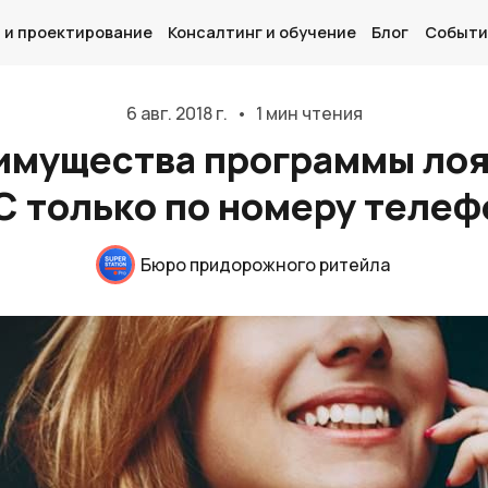
 и проектирование
Консалтинг и обучение
Блог
Событи
6 авг. 2018 г.
•
1 мин чтения
имущества программы ло
С только по номеру телеф
Главная
О нас
Бюро придорожного ритейла
Дизайн и проектирование
Консалтинг и обучение
Блог
События