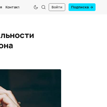
я
Контакты
Войти
Подписка
яльности
она