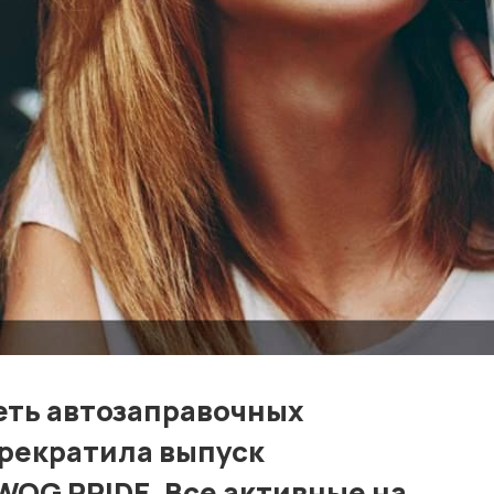
Контакты
Лучшие АЗС мира
Мнения
Видео
Подписка
Условия использования материалов
Политика конфиденциальности и cookie
сеть автозаправочных
рекратила выпуск
WOG PRIDE. Все активные на