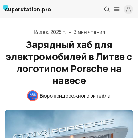
superstation.pro
14 дек. 2025 г.
•
3 мин чтения
Зарядный хаб для
электромобилей в Литве с
логотипом Porsche на
Главная
навесе
О нас
Бюро придорожного ритейла
Дизайн и проектирование
Консалтинг и обучение
Блог
События