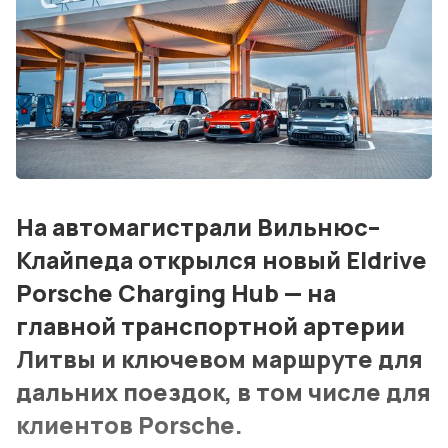
Контакты
Лучшие АЗС мира
Мнения
Видео
Подписка
На автомагистрали Вильнюс–
Клайпеда открылся новый Eldrive
Условия использования материалов
Porsche Charging Hub — на
Политика конфиденциальности и cookie
главной транспортной артерии
Литвы и ключевом маршруте для
дальних поездок, в том числе для
клиентов Porsche.