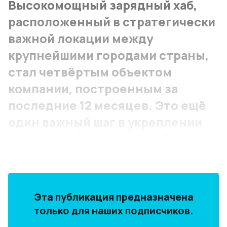
Высокомощный зарядный хаб,
расположенный в стратегически
важной локации между
крупнейшими городами страны,
стал четвёртым объектом
компании, построенным за
последние 12 месяцев. Это ещё
один важный шаг в укреплении
устойчивой придорожной
инфраструктуры в Литве.
Эта публикация предназначена
только для наших подписчиков.