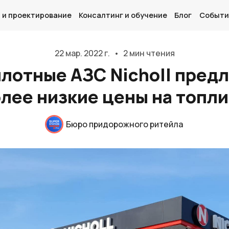
 и проектирование
Консалтинг и обучение
Блог
Событи
22 мар. 2022 г.
•
2 мин чтения
лотные АЗС Nicholl пред
лее низкие цены на топл
Главная
О нас
Бюро придорожного ритейла
Дизайн и проектирование
Консалтинг и обучение
Блог
События