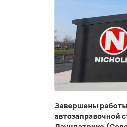
Завершены работы
автозаправочной ст
Даунпатрике (Севе