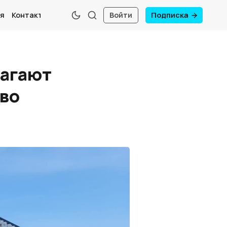
я
Контакты
Войти
Подписка
лагают
иво