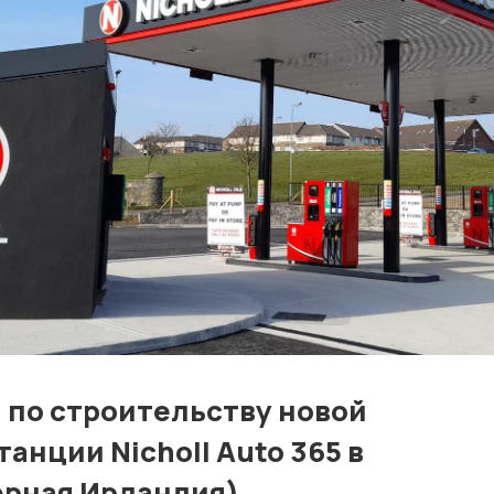
Контакты
Лучшие АЗС мира
Мнения
Видео
Подписка
Условия использования материалов
Политика конфиденциальности и cookie
 по строительству новой
анции Nicholl Auto 365 в
рная Ирландия).