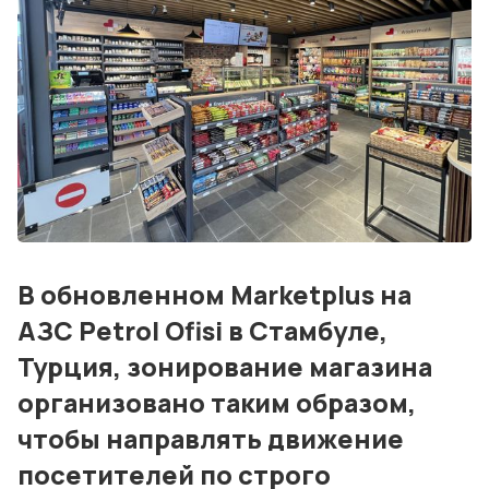
События
Контакты
Лучшие АЗС мира
Мнения
Видео
Подписка
В обновленном Marketplus на
Условия использования материалов
АЗС Petrol Ofisi в Стамбуле,
Турция, зонирование магазина
Политика конфиденциальности и cookie
организовано таким образом,
чтобы направлять движение
посетителей по строго