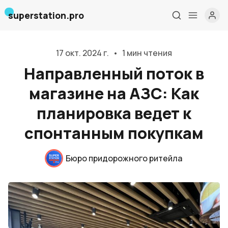
superstation.pro
17 окт. 2024 г.
•
1 мин чтения
Направленный поток в
магазине на АЗС: Как
планировка ведет к
спонтанным покупкам
Главная
Бюро придорожного ритейла
О нас
Дизайн и проектирование
Консалтинг и обучение
Блог