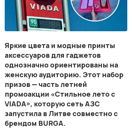
События
Контакты
Лучшие АЗС мира
Яркие цвета и модные принты
Мнения
аксессуаров для гаджетов
однозначно ориентированы на
Видео
женскую аудиторию. Этот набор
Подписка
призов — часть летней
Условия использования материалов
промоакции «Стильное лето с
Политика конфиденциальности и cookie
VIADA», которую сеть АЗС
запустила в Литве совместно с
брендом BURGA.