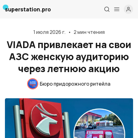
superstation.pro
1 июля 2026 г.
•
2 мин чтения
VIADA привлекает на свои
АЗС женскую аудиторию
через летнюю акцию
Бюро придорожного ритейла
Главная
О нас
Дизайн и проектирование
Консалтинг и обучение
Блог