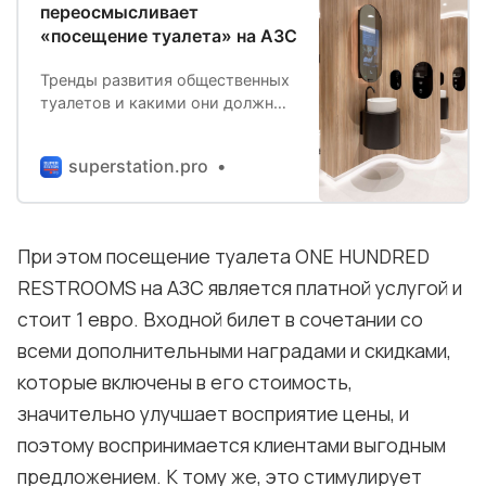
переосмысливает
«посещение туалета» на АЗС
Тренды развития общественных
туалетов и какими они должны
быть на АЗС, чтобы увеличить
выручку магазина?Развитие
superstation.pro
мобильности, технологические
достижения, изменения
поведения потребителей и
демографии окажут большое
При этом посещение туалета ONE HUNDRED
влияние на преобразование АЗС
RESTROOMS на АЗС является платной услугой и
в будущем. Клиенты постоянно
ищут простые и экономящие…
стоит 1 евро. Входной билет в сочетании со
всеми дополнительными наградами и скидками,
которые включены в его стоимость,
значительно улучшает восприятие цены, и
поэтому воспринимается клиентами выгодным
предложением. К тому же, это стимулирует