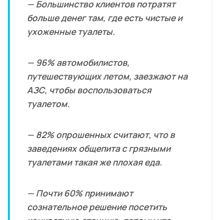
машин на АЗС в это время
— Большинство клиентов потратят
просто не было, он распахнул
больше денег там, где есть чистые и
свои…
ухоженные туалеты.
— 96% автомобилистов,
путешествующих летом, заезжают на
АЗС, чтобы воспользоваться
туалетом.
— 82% опрошенных считают, что в
заведениях общепита с грязными
туалетами такая же плохая еда.
— Почти 60% принимают
сознательное решение посетить