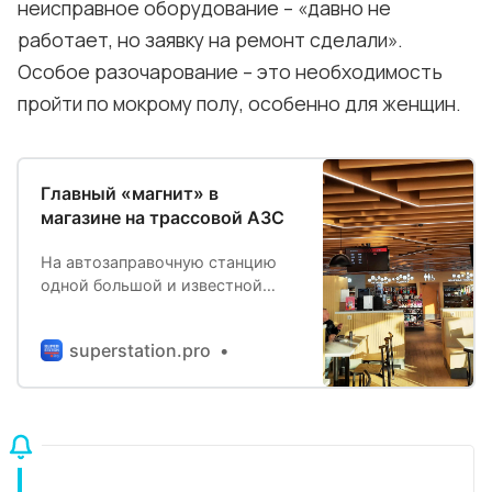
неисправное оборудование – «давно не
работает, но заявку на ремонт сделали».
Особое разочарование – это необходимость
пройти по мокрому полу, особенно для женщин.
Главный «магнит» в
магазине на трассовой АЗС
На автозаправочную станцию
одной большой и известной
сети, расположенную на трассе,
заехал полный междугородный
superstation.pro
автобус, сделав
незапланированную по
маршруту остановку для
отдыха. Одиноко
остановившись на большой
парковке за зданием, других