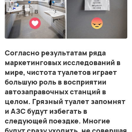
О нас
Дизайн и проектирование
Консалтинг и обучение
Блог
Согласно результатам ряда
маркетинговых исследований в
События
мире, чистота туалетов играет
Контакты
большую роль в восприятии
Лучшие АЗС мира
автозаправочных станций в
целом. Грязный туалет запомнят
Мнения
и АЗС будут избегать в
Видео
следующей поездке. Многие
Подписка
будут сразу уходить, не совершая