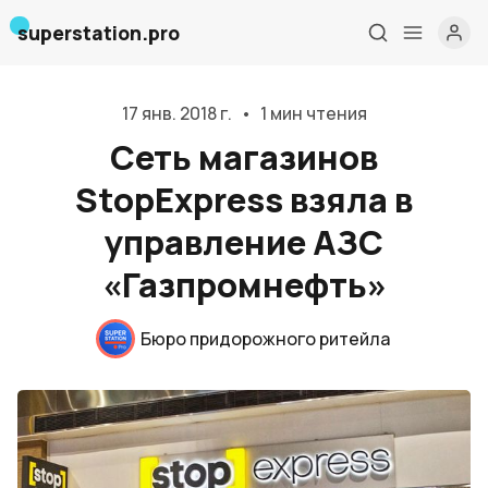
superstation.pro
17 янв. 2018 г.
•
1 мин чтения
Сеть магазинов
StopExpress взяла в
управление АЗС
Главная
«Газпромнефть»
О нас
Бюро придорожного ритейла
Дизайн и проектирование
Консалтинг и обучение
Блог