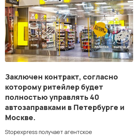
События
Контакты
Лучшие АЗС мира
Мнения
Видео
Подписка
Заключен контракт, согласно
Условия использования материалов
которому ритейлер будет
Политика конфиденциальности и cookie
полностью управлять 40
автозаправками в Петербурге и
Москве.
Stopexpress получает агентское