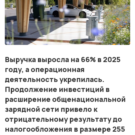
Блог
События
Контакты
Лучшие АЗС мира
Выручка выросла на 66% в 2025
Мнения
году, а операционная
Видео
деятельность укрепилась.
Подписка
Продолжение инвестиций в
расширение общенациональной
Условия использования материалов
зарядной сети привело к
Политика конфиденциальности и cookie
отрицательному результату до
налогообложения в размере 255