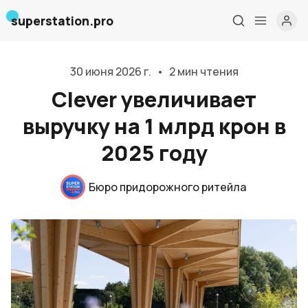
superstation.pro
30 июня 2026 г.
•
2 мин чтения
Clever увеличивает
выручку на 1 млрд крон в
2025 году
Бюро придорожного ритейла
Главная
О нас
Дизайн и проектирование
Консалтинг и обучение