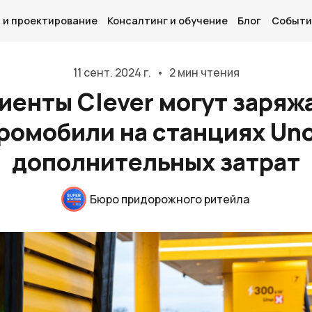
 и проектирование
Консалтинг и обучение
Блог
Событи
11 сент. 2024 г.
•
2 мин чтения
иенты Clever могут заряж
ромобили на станциях Uno
Главная
дополнительных затрат
О нас
Дизайн и проектирование
Бюро придорожного ритейла
Консалтинг и обучение
Блог
События