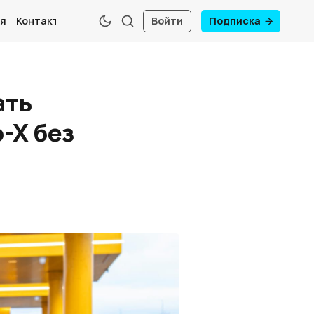
я
Контакты
Войти
Подписка
ать
-X без