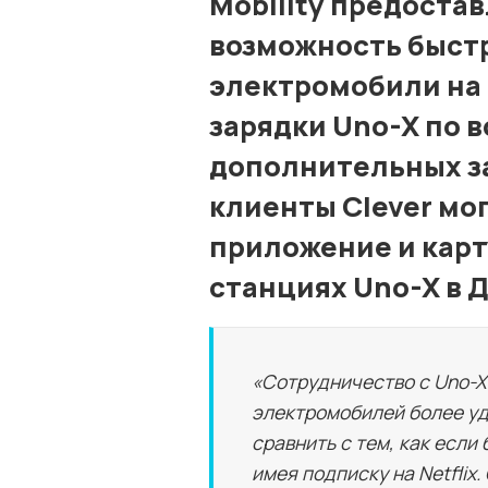
Mobility предоста
возможность быстр
электромобили на 
зарядки Uno-X по в
дополнительных за
клиенты Clever мо
приложение и карту
станциях Uno-X в 
«Сотрудничество с Uno-X 
электромобилей более уд
сравнить с тем, как если
имея подписку на Netflix