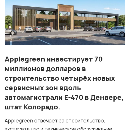
Блог
События
Контакты
Лучшие АЗС мира
Applegreen инвестирует 70
Мнения
миллионов долларов в
Видео
строительство четырёх новых
сервисных зон вдоль
Подписка
автомагистрали E-470 в Денвере,
Условия использования материалов
штат Колорадо.
Политика конфиденциальности и cookie
Applegreen отвечает за строительство,
эксплуатацию и техническое обслуживание