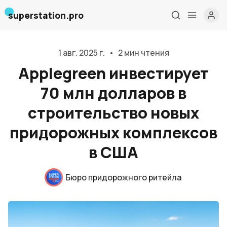
superstation.pro
1 авг. 2025 г.
•
2 мин чтения
Applegreen инвестирует
70 млн долларов в
строительство новых
придорожных комплексов
в США
Главная
Бюро придорожного ритейла
О нас
Дизайн и проектирование
Консалтинг и обучение