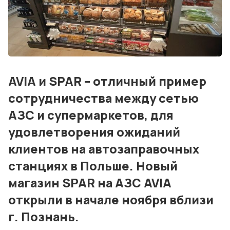
События
Контакты
Лучшие АЗС мира
AVIA и SPAR – отличный пример
Мнения
сотрудничества между сетью
Видео
АЗС и супермаркетов, для
удовлетворения ожиданий
Подписка
клиентов на автозаправочных
Условия использования материалов
станциях в Польше. Новый
Политика конфиденциальности и cookie
магазин SPAR на АЗС AVIA
открыли в начале ноября вблизи
г. Познань.