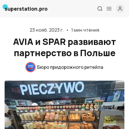
superstation.pro
23 нояб. 2023 г.
•
1 мин чтения
AVIA и SPAR развивают
партнерство в Польше
Бюро придорожного ритейла
Главная
О нас
Дизайн и проектирование
Консалтинг и обучение
Блог