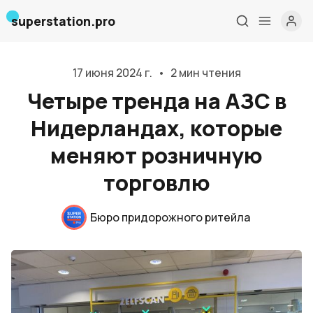
superstation.pro
17 июня 2024 г.
•
2 мин чтения
Четыре тренда на АЗС в
Нидерландах, которые
меняют розничную
торговлю
Главная
Бюро придорожного ритейла
О нас
Дизайн и проектирование
Консалтинг и обучение
Блог