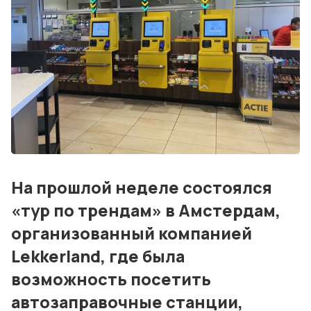
События
Контакты
Лучшие АЗС мира
Мнения
Видео
Подписка
На прошлой неделе состоялся
«тур по трендам» в Амстердам,
Условия использования материалов
организованный компанией
Политика конфиденциальности и cookie
Lekkerland, где была
возможность посетить
автозаправочные станции,