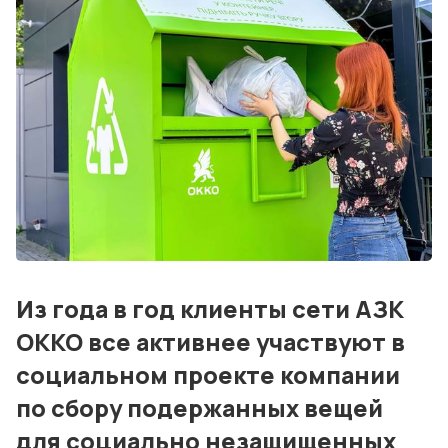
Блог
События
Контакты
Лучшие АЗС мира
Мнения
Видео
Подписка
Из года в год клиенты сети АЗК
Условия использования материалов
ОККО все активнее участвуют в
Политика конфиденциальности и cookie
социальном проекте компании
по сбору подержанных вещей
для социально незащищенных