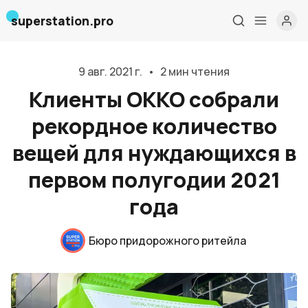
superstation.pro
9 авг. 2021 г.
•
2 мин чтения
Клиенты OKKO собрали
рекордное количество
вещей для нуждающихся в
первом полугодии 2021
года
Главная
О нас
Бюро придорожного ритейла
Дизайн и проектирование
Консалтинг и обучение