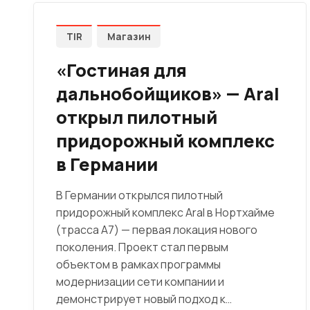
TIR
Магазин
«Гостиная для
дальнобойщиков» — Aral
открыл пилотный
придорожный комплекс
в Германии
В Германии открылся пилотный
придорожный комплекс Aral в Нортхайме
(трасса A7) — первая локация нового
поколения. Проект стал первым
объектом в рамках программы
модернизации сети компании и
демонстрирует новый подход к…