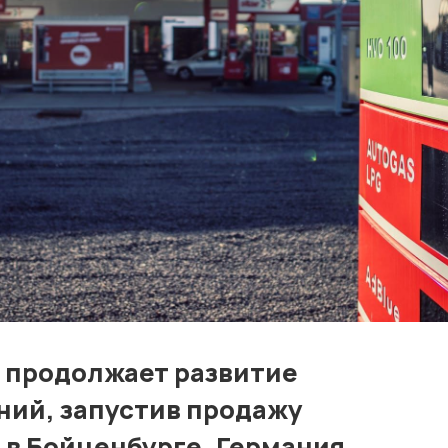
Контакты
Лучшие АЗС мира
Мнения
Видео
Подписка
Условия использования материалов
Политика конфиденциальности и cookie
 продолжает развитие
ний, запустив продажу
 в Бойценбурге, Германия.