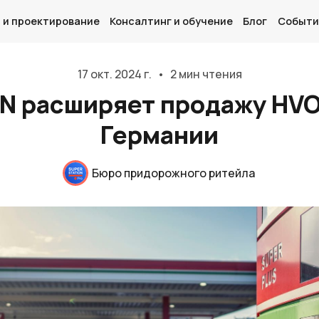
 и проектирование
Консалтинг и обучение
Блог
Событи
17 окт. 2024 г.
•
2 мин чтения
N расширяет продажу HVO
Германии
Главная
О нас
Бюро придорожного ритейла
Дизайн и проектирование
Консалтинг и обучение
Блог
События