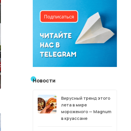
Новости
Вирусный тренд этого
лета в мире
мороженого — Magnum
в круассане