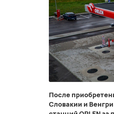
После приобретени
Словакии и Венгри
станций ORLEN за 