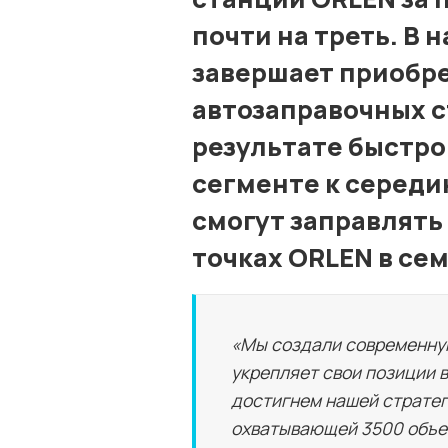
почти на треть. В 
завершает приобре
автозаправочных с
результате быстро
сегменте к середи
смогут заправлять
точках ORLEN в се
«Мы создали современну
укрепляет свои позиции в
достигнем нашей стратег
охватывающей 3500 объек