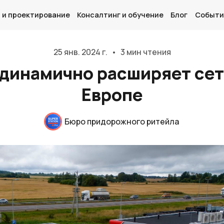
 и проектирование
Консалтинг и обучение
Блог
Событи
25 янв. 2024 г.
•
3 мин чтения
динамично расширяет сет
Европе
Главная
О нас
Бюро придорожного ритейла
Дизайн и проектирование
Консалтинг и обучение
Блог
События