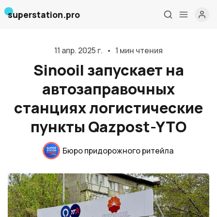
superstation.pro
11 апр. 2025 г.
•
1 мин чтения
Sinooil запускает на
автозаправочных
станциях логистические
пункты Qazpost-YTO
Главная
Бюро придорожного ритейла
О нас
Дизайн и проектирование
Консалтинг и обучение
Блог