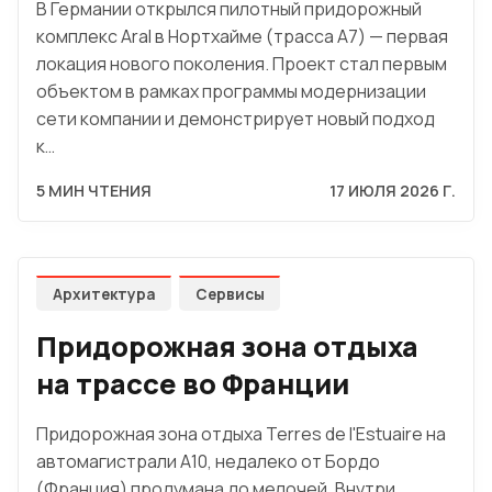
В Германии открылся пилотный придорожный
комплекс Aral в Нортхайме (трасса A7) — первая
локация нового поколения. Проект стал первым
объектом в рамках программы модернизации
сети компании и демонстрирует новый подход
к…
5 МИН ЧТЕНИЯ
17 ИЮЛЯ 2026 Г.
Архитектура
Сервисы
Придорожная зона отдыха
на трассе во Франции
Придорожная зона отдыха Terres de l'Estuaire на
автомагистрали A10, недалеко от Бордо
(Франция) продумана до мелочей. Внутри