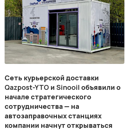
События
Контакты
Лучшие АЗС мира
Мнения
Видео
Подписка
Сеть курьерской доставки
Qazpost-YTO
и
Sinooil
объявили о
Условия использования материалов
начале стратегического
Политика конфиденциальности и cookie
сотрудничества — на
автозаправочных станциях
компании начнут открываться