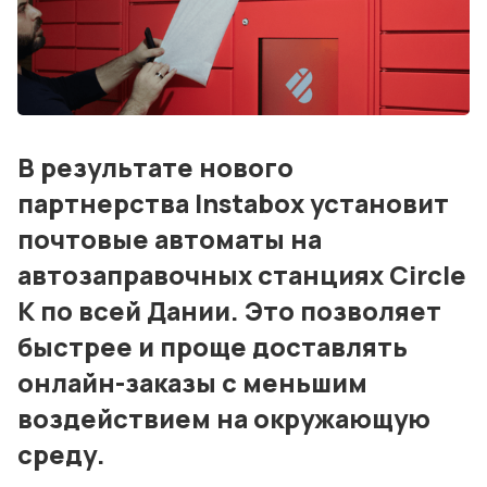
События
Контакты
Лучшие АЗС мира
В результате нового
Мнения
партнерства Instabox установит
Видео
почтовые автоматы на
автозаправочных станциях Circle
Подписка
K по всей Дании. Это позволяет
Условия использования материалов
быстрее и проще доставлять
Политика конфиденциальности и cookie
онлайн-заказы с меньшим
воздействием на окружающую
среду.