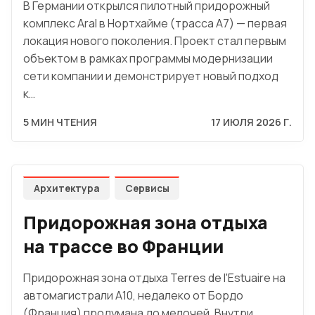
В Германии открылся пилотный придорожный
комплекс Aral в Нортхайме (трасса A7) — первая
локация нового поколения. Проект стал первым
объектом в рамках программы модернизации
сети компании и демонстрирует новый подход
к…
5 МИН ЧТЕНИЯ
17 ИЮЛЯ 2026 Г.
Архитектура
Сервисы
Придорожная зона отдыха
на трассе во Франции
Придорожная зона отдыха Terres de l'Estuaire на
автомагистрали A10, недалеко от Бордо
(Франция) продумана до мелочей. Внутри