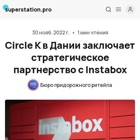
superstation.pro
30 нояб. 2022 г.
•
1 мин чтения
Circle K в Дании заключает
стратегическое
партнерство с Instabox
Бюро придорожного ритейла
Главная
О нас
Дизайн и проектирование
Консалтинг и обучение
Блог