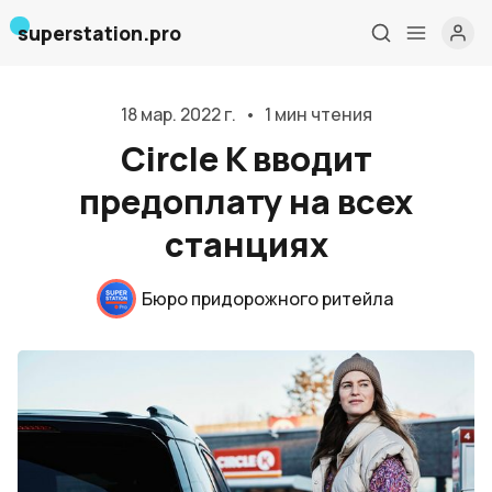
superstation.pro
18 мар. 2022 г.
•
1 мин чтения
Circle K вводит
предоплату на всех
станциях
Главная
Бюро придорожного ритейла
О нас
Дизайн и проектирование
Консалтинг и обучение
Блог