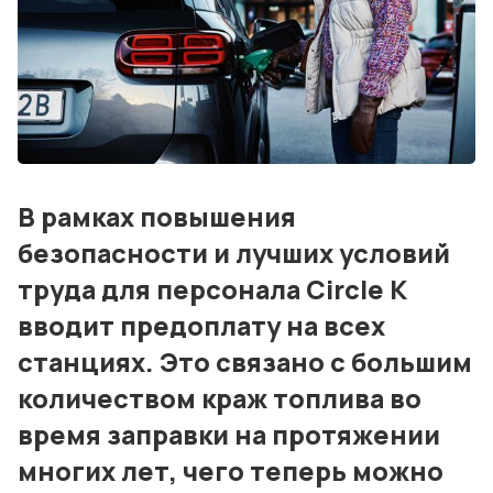
События
Контакты
Лучшие АЗС мира
Мнения
В рамках повышения
Видео
безопасности и лучших условий
Подписка
труда для персонала Circle K
вводит предоплату на всех
Условия использования материалов
станциях. Это связано с большим
Политика конфиденциальности и cookie
количеством краж топлива во
время заправки на протяжении
многих лет, чего теперь можно