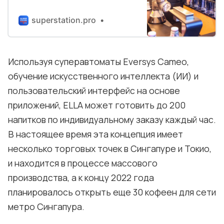
массовому производству своей
концепции робота-бариста
superstation.pro
ELLA, причем бренд нацелен на
пригородные центры с высокой
посещаемостью в Азии.
Используя суперавтоматы Eversys Cameo,
обучение искусственного интеллекта (ИИ) и
пользовательский интерфейс на основе
приложений, ELLA может готовить до 200
напитков по индивидуальному заказу каждый час.
В настоящее время эта концепция имеет
несколько торговых точек в Сингапуре и Токио,
и находится в процессе массового
производства, а к концу 2022 года
планировалось открыть еще 30 кофеен для сети
метро Сингапура.