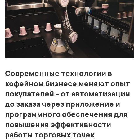
О нас
Дизайн и проектирование
Консалтинг и обучение
Блог
События
Современные технологии в
Контакты
кофейном бизнесе меняют опыт
покупателей – от автоматизации
Лучшие АЗС мира
до заказа через приложение и
Мнения
программного обеспечения для
Видео
повышения эффективности
работы торговых точек.
Подписка