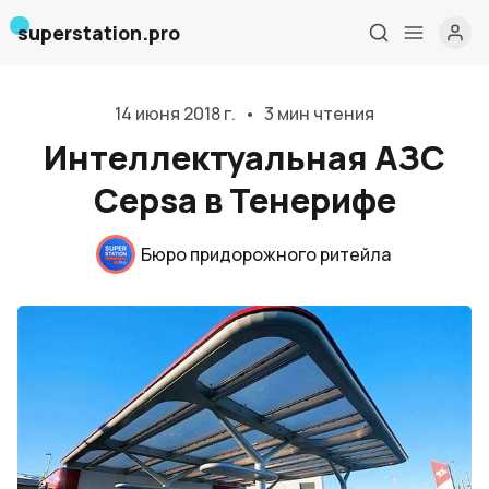
superstation.pro
14 июня 2018 г.
•
3 мин чтения
Интеллектуальная АЗС
Cepsa в Тенерифе
Бюро придорожного ритейла
Главная
О нас
Дизайн и проектирование
Консалтинг и обучение