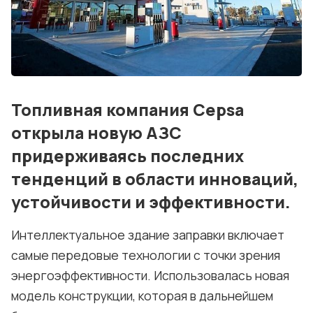
Блог
События
Контакты
Топливная компания Cepsa
Лучшие АЗС мира
открыла новую АЗС
Мнения
придерживаясь последних
Видео
тенденций в области инноваций,
устойчивости и эффективности.
Подписка
Условия использования материалов
Интеллектуальное здание заправки включает
самые передовые технологии с точки зрения
Политика конфиденциальности и cookie
энергоэффективности. Использовалась новая
модель конструкции, которая в дальнейшем