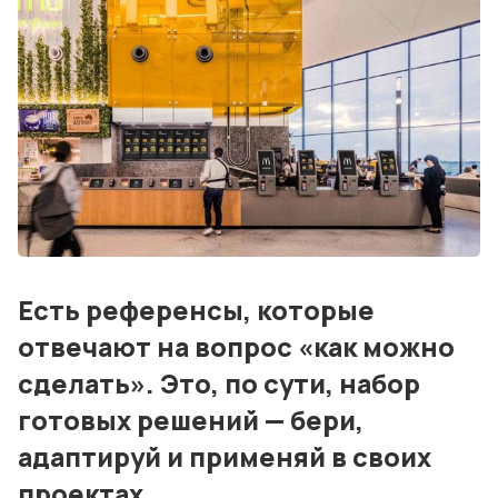
Блог
События
Контакты
Лучшие АЗС мира
Мнения
Видео
Есть референсы, которые
Подписка
отвечают на вопрос «как можно
Условия использования материалов
сделать». Это, по сути, набор
готовых решений — бери,
Политика конфиденциальности и cookie
адаптируй и применяй в своих
проектах.