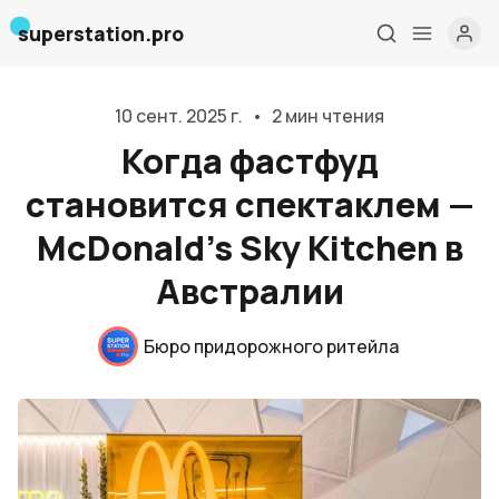
superstation.pro
10 сент. 2025 г.
•
2 мин чтения
Когда фастфуд
становится спектаклем —
McDonald’s Sky Kitchen в
Австралии
Главная
Бюро придорожного ритейла
О нас
Дизайн и проектирование
Консалтинг и обучение