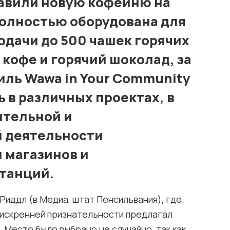
тавили новую кофейню на
полностью оборудована для
одачи до 500 чашек горячих
 кофе и горячий шоколад, за
иль Wawa in Your Community
 в различных проектах, в
ительной и
 деятельности
 магазинов и
танций.
Риддл (в Медиа, штат Пенсильвания), где
 искренней признательности предлагал
 Место было выбрано не случайно, так как,