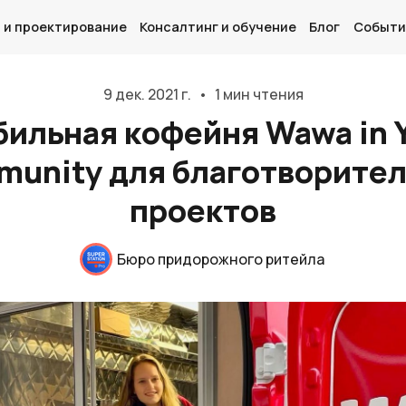
 и проектирование
Консалтинг и обучение
Блог
Событи
9 дек. 2021 г.
•
1 мин чтения
ильная кофейня Wawa in 
unity для благотворите
Главная
проектов
О нас
Дизайн и проектирование
Бюро придорожного ритейла
Консалтинг и обучение
Блог
События