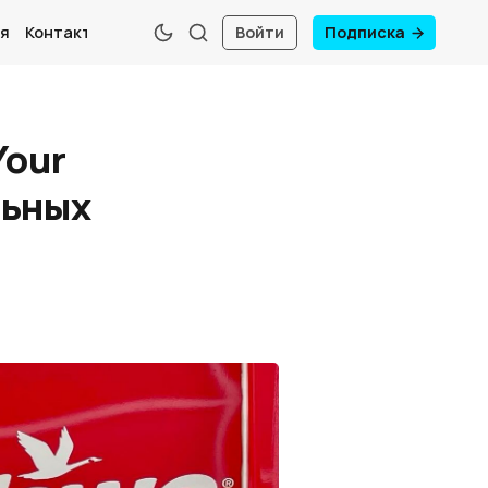
я
Контакты
Войти
Подписка
Your
льных