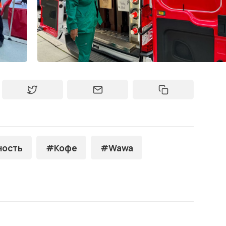
ность
#Кофе
#Wawa