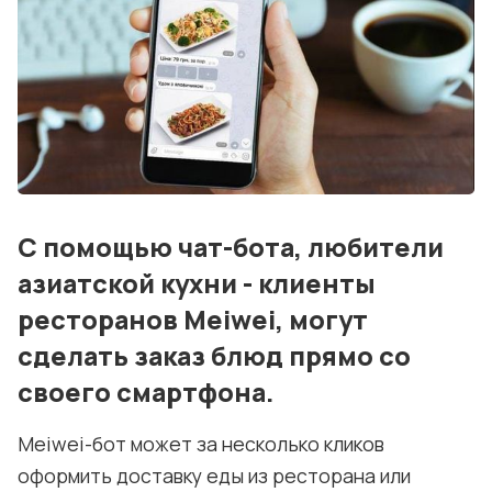
События
Контакты
Лучшие АЗС мира
Мнения
Видео
С помощью чат-бота, любители
Подписка
азиатской кухни - клиенты
Условия использования материалов
ресторанов Meiwei, могут
сделать заказ блюд прямо со
Политика конфиденциальности и cookie
своего смартфона.
Meiwei-бот может за несколько кликов
оформить доставку еды из ресторана или