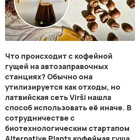
Блог
События
Контакты
Лучшие АЗС мира
Что происходит с кофейной
Мнения
гущей на автозаправочных
Видео
станциях? Обычно она
Подписка
утилизируется как отходы, но
латвийская сеть Virši нашла
Условия использования материалов
способ использовать её иначе. В
Политика конфиденциальности и cookie
сотрудничестве с
биотехнологическим стартапом
Alternative Plants кофейная гуща