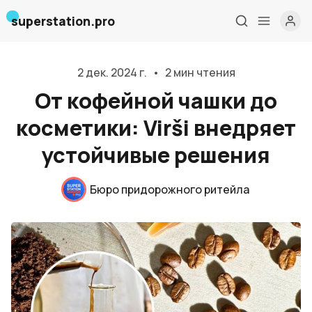
superstation.pro
2 дек. 2024 г.
•
2 мин чтения
От кофейной чашки до
косметики: Virši внедряет
устойчивые решения
Бюро придорожного ритейла
Главная
О нас
Дизайн и проектирование
Консалтинг и обучение