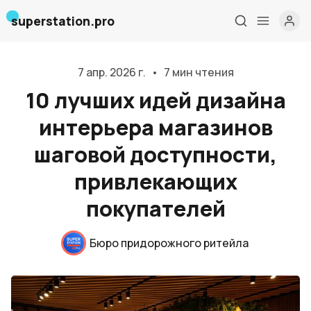
superstation.pro
7 апр. 2026 г.
•
7 мин чтения
10 лучших идей дизайна
интерьера магазинов
шаговой доступности,
Главная
привлекающих
О нас
покупателей
Дизайн и проектирование
Бюро придорожного ритейла
Консалтинг и обучение
Блог
События