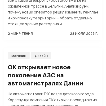
зон отдыха Breakpoint Foodstation Marke на
оживлённой трассе в Бельгии. Анализируем,
почему новый оператор решил изменить генплан
и компоновку территории — убрать отдельно
стоящее здание ресторана и…
2 МИН ЧТЕНИЯ
28 ИЮЛЯ 2026 Г.
Магазин
Дизайн
OK открывает новое
поколение АЗС на
автомагистралях Дании
На автомагистрали E20 возле датского города
Карлслунде компания OK открыла последнюю из
шести ультрасовременных трассовых