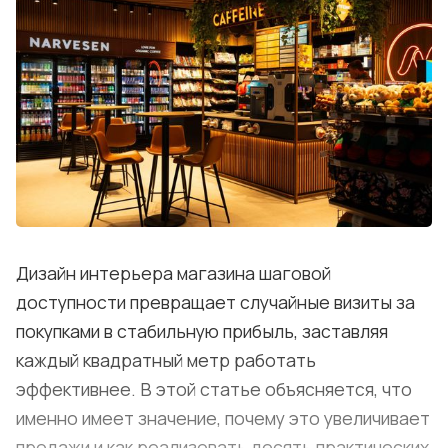
Контакты
Лучшие АЗС мира
Мнения
Видео
Подписка
Условия использования материалов
Дизайн интерьера магазина шаговой
Политика конфиденциальности и cookie
доступности превращает случайные визиты за
покупками в стабильную прибыль, заставляя
каждый квадратный метр работать
эффективнее. В этой статье объясняется, что
именно имеет значение, почему это увеличивает
продажи и как реализовать десять практических