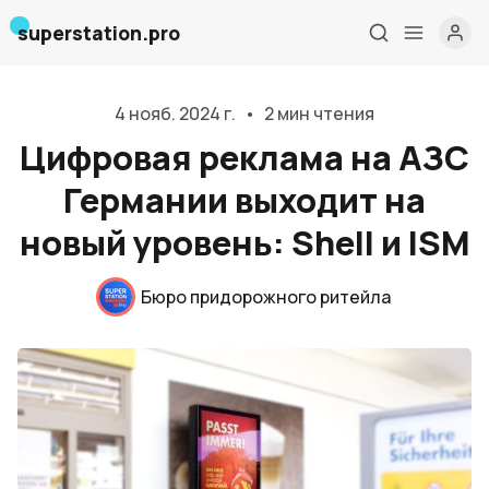
superstation.pro
4 нояб. 2024 г.
•
2 мин чтения
Цифровая реклама на АЗС
Германии выходит на
новый уровень: Shell и ISM
Бюро придорожного ритейла
Главная
О нас
Дизайн и проектирование
Консалтинг и обучение