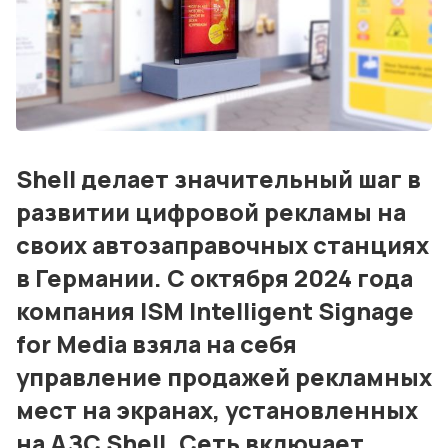
Блог
События
Контакты
Лучшие АЗС мира
Shell делает значительный шаг в
развитии цифровой рекламы на
Мнения
своих автозаправочных станциях
Видео
в Германии. С октября 2024 года
Подписка
компания ISM Intelligent Signage
for Media взяла на себя
Условия использования материалов
управление продажей рекламных
Политика конфиденциальности и cookie
мест на экранах, установленных
на АЗС Shell. Сеть включает