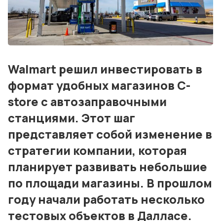
События
Контакты
Лучшие АЗС мира
Walmart решил инвестировать в
Мнения
формат удобных магазинов C-
Видео
store с автозаправочными
станциями. Этот шаг
Подписка
представляет собой изменение в
Условия использования материалов
стратегии компании, которая
Политика конфиденциальности и cookie
планирует развивать небольшие
по площади магазины. В прошлом
году начали работать несколько
тестовых объектов в Далласе.