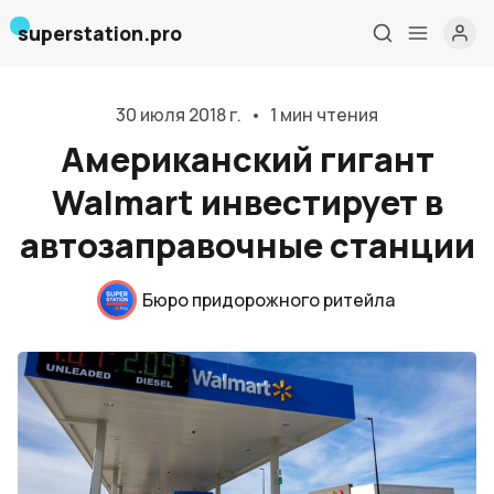
superstation.pro
30 июля 2018 г.
•
1 мин чтения
Американский гигант
Walmart инвестирует в
автозаправочные станции
Главная
Бюро придорожного ритейла
О нас
Дизайн и проектирование
Консалтинг и обучение
Блог