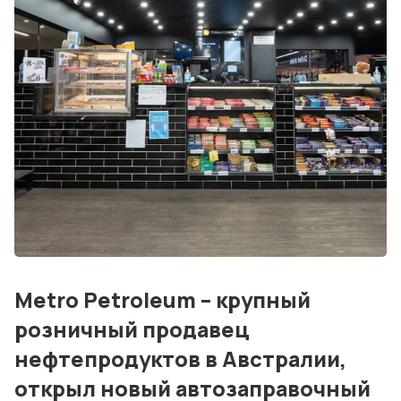
Дизайн и проектирование
Консалтинг и обучение
Блог
События
Контакты
Лучшие АЗС мира
Мнения
Видео
Metro Petroleum – крупный
розничный продавец
Подписка
нефтепродуктов в Австралии,
Условия использования материалов
открыл новый автозаправочный