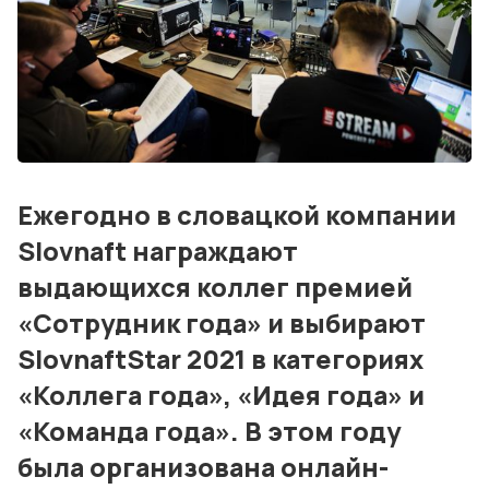
События
Контакты
Лучшие АЗС мира
Мнения
Ежегодно в словацкой компании
Видео
Slovnaft награждают
Подписка
выдающихся коллег премией
Условия использования материалов
«Сотрудник года» и выбирают
SlovnaftStar 2021 в категориях
Политика конфиденциальности и cookie
«Коллега года», «Идея года» и
«Команда года». В этом году
была организована онлайн-