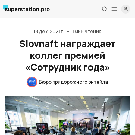
superstation.pro
18 дек. 2021 г.
•
1 мин чтения
Slovnaft награждает
коллег премией
«Сотрудник года»
Главная
Бюро придорожного ритейла
О нас
Дизайн и проектирование
Консалтинг и обучение
Блог