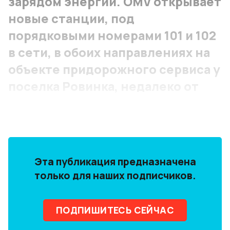
зарядом энергии. OMV открывает
новые станции, под
порядковыми номерами 101 и 102
в сети, в обоих направлениях на
объекте придорожного сервиса у
поселка Ровинка, недалеко от
пересечения шоссе со
скоростной автомагистралью R7.
Эта публикация предназначена
только для наших подписчиков.
ПОДПИШИТЕСЬ СЕЙЧАС