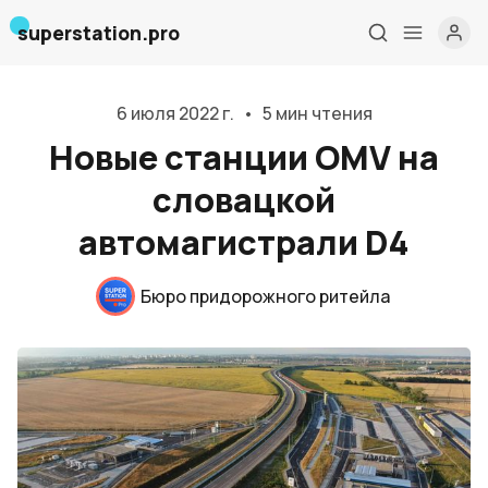
superstation.pro
6 июля 2022 г.
•
5 мин чтения
Новые станции OMV на
словацкой
автомагистрали D4
Главная
О нас
Бюро придорожного ритейла
Дизайн и проектирование
Консалтинг и обучение
Блог
События