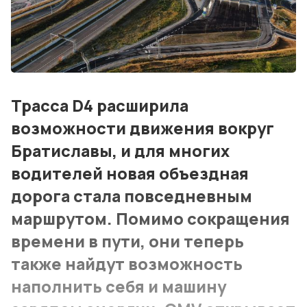
Контакты
Лучшие АЗС мира
Мнения
Трасса D4 расширила
Видео
возможности движения вокруг
Подписка
Братиславы, и для многих
водителей новая объездная
Условия использования материалов
дорога стала повседневным
Политика конфиденциальности и cookie
маршрутом. Помимо сокращения
времени в пути, они теперь
также найдут возможность
наполнить себя и машину