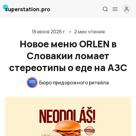
superstation.pro
18 июня 2026 г.
•
2 мин чтения
Новое меню ORLEN в
Словакии ломает
стереотипы о еде на АЗС
Бюро придорожного ритейла
Главная
О нас
Дизайн и проектирование
Консалтинг и обучение