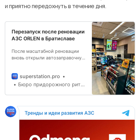
и приятно передохнуть в течение дня.
Перезапуск после реновации
АЗС ORLEN в Братиславе
После масштабной реновации
вновь открыли автозаправочную
станцию ORLEN в Братиславе
(Словакия) — более
superstation.pro
современную, комфортную и
Бюро придорожного ритейла
готовую подарить клиентам ещё
лучший опыт от каждой
остановки. В ходе
реконструкции расширили
торговую площадь и
ассортимент, увеличили
количество стеллажей,
установили новую увеличенную
холодильную зону для напитков