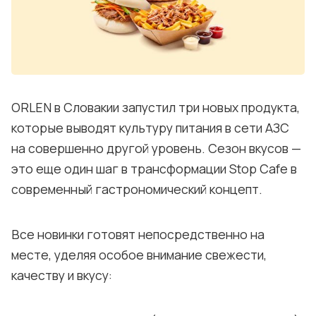
Блог
События
Контакты
ORLEN в Словакии запустил три новых продукта,
Лучшие АЗС мира
которые выводят культуру питания в сети АЗС
на совершенно другой уровень. Сезон вкусов —
Мнения
это еще один шаг в трансформации Stop Cafe в
Видео
современный гастрономический концепт.
Подписка
Все новинки готовят непосредственно на
Условия использования материалов
месте, уделяя особое внимание свежести,
Политика конфиденциальности и cookie
качеству и вкусу: