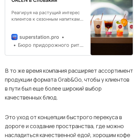
Реагируя на растущий интерес
клиентов к сезонным напиткам,
ORLEN в Словакии представляет
рекордные 9 освежающих
superstation.pro
новинок. * Эспрессо-тоник в
Бюро придорожного ритейла
грейпфрутовой и розовой
версиях. * Лимонады со вкусом
грейпфрута, лимона, ананаса
или оранж-спритц. * Нежнейшие
В то же время компания расширяет ассортимент
смузи со вкусом апельсин-
манго или апельсин-ананас-
продукции формата Grab&Go, чтобы у клиентов
шпинат. * Абсолютная новинка —
в пути был еще более широкий выбор
фраппе с орехом макадамия.
качественных блюд.
«За последние
Это уход от концепции быстрого перекуса в
дороге и создание пространства, где можно
насладиться качественной едой, хорошим кофе