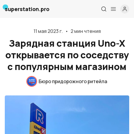
superstation.pro
11 мая 2023 г.
•
2 мин чтения
Зарядная станция Uno-X
открывается по соседству
с популярным магазином
Бюро придорожного ритейла
Главная
О нас
Дизайн и проектирование
Консалтинг и обучение