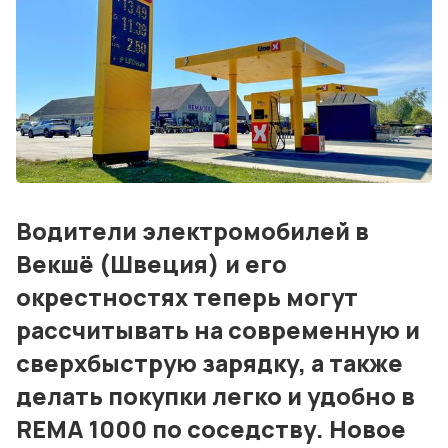
Блог
События
Контакты
Лучшие АЗС мира
Мнения
Водители электромобилей в
Видео
Векшё (Швеция) и его
Подписка
окрестностях теперь могут
Условия использования материалов
рассчитывать на современную и
сверхбыструю зарядку, а также
Политика конфиденциальности и cookie
делать покупки легко и удобно в
REMA 1000 по соседству. Новое