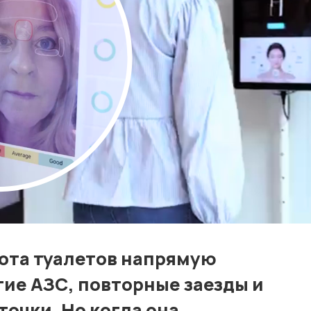
Контакты
Лучшие АЗС мира
Мнения
Видео
Подписка
Условия использования материалов
Политика конфиденциальности и cookie
тота туалетов напрямую
тие АЗС, повторные заезды и
точки. Но когда она