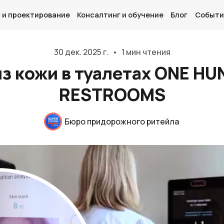
 и проектирование
Консалтинг и обучение
Блог
Событи
30 дек. 2025 г.
•
1 мин чтения
з кожи в туалетах ONE H
RESTROOMS
Главная
О нас
Бюро придорожного ритейла
Дизайн и проектирование
Консалтинг и обучение
Блог
События