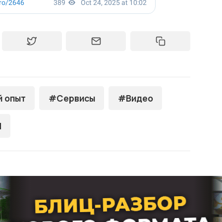
й опыт
#Сервисы
#Видео
M