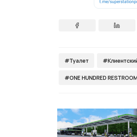
#Туалет
#Клиентски
#ONE HUNDRED RESTROO