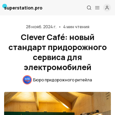
superstation.pro
28 нояб. 2024 г.
•
4 мин чтения
Clever Café: новый
стандарт придорожного
сервиса для
электромобилей
Бюро придорожного ритейла
Главная
О нас