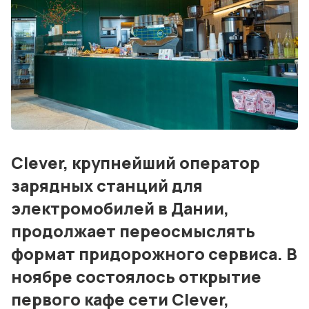
Дизайн и проектирование
Консалтинг и обучение
Блог
События
Контакты
Clever, крупнейший оператор
Лучшие АЗС мира
зарядных станций для
электромобилей в Дании,
Мнения
продолжает переосмыслять
Видео
формат придорожного сервиса. В
Подписка
ноябре состоялось открытие
первого кафе сети Clever,
Условия использования материалов