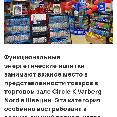
События
Контакты
Лучшие АЗС мира
Мнения
Функциональные
Видео
энергетические напитки
Подписка
занимают важное место в
Условия использования материалов
представленности товаров в
торговом зале Circle K Varberg
Политика конфиденциальности и cookie
Nord в Швеции. Эта категория
особенно востребована в