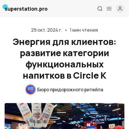
superstation.pro
29 окт. 2024 г.
•
1 мин чтения
Энергия для клиентов:
развитие категории
функциональных
напитков в Circle K
Главная
Бюро придорожного ритейла
О нас
Дизайн и проектирование
Консалтинг и обучение
Блог