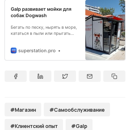
Galp развивает мойки для
собак Dogwash
Бегать по песку, нырять в море,
кататься в пыли или прыгать
прямо в грязь – собакам не
нужно много для счастья. Но
superstation.pro
после стольких приключений,
единственное, что нужно
сделать ее владельцам – это
помыть их. Купание
четвероногого друга еще
никогда не было таким простым,
как сервис Dogwash от
Galp.Услу…
#Магазин
#Самообслуживание
#Клиентский опыт
#Galp