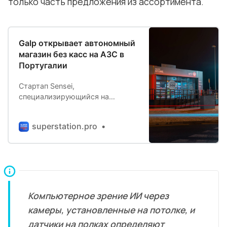
только часть предложения из ассортимента.
Galp открывает автономный
магазин без касс на АЗС в
Португалии
Стартап Sensei,
специализирующийся на
решениях для автономной
розничной торговли,
superstation.pro
объединившись с Galp – одной
из крупнейших сетей АЗС на
Пиренейском полуострове,
открыли первый «умный
магазин» на автозаправочной
станции в Лиссабоне.
Полностью автоматизированная
Компьютерное зрение ИИ через
система использует
камеры, установленные на потолке, и
компьютерное зрени…
датчики на полках определяют