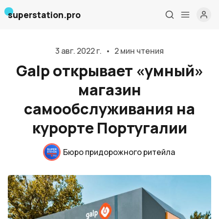
superstation.pro
3 авг. 2022 г.
•
2 мин чтения
Galp открывает «умный»
магазин
самообслуживания на
курорте Португалии
Главная
Бюро придорожного ритейла
О нас
Дизайн и проектирование
Консалтинг и обучение
Блог