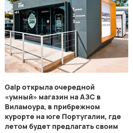
События
Контакты
Лучшие АЗС мира
Мнения
Видео
Подписка
Galp открыла очередной
Условия использования материалов
«умный» магазин на АЗС в
Политика конфиденциальности и cookie
Виламоура, в прибрежном
курорте на юге Португалии, где
летом будет предлагать своим